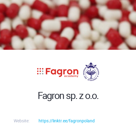
Fagron sp. z o.o.
Website:
https://linktr.ee/fagronpoland