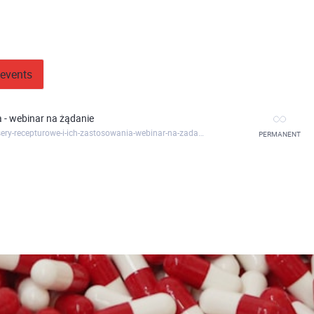
events
 - webinar na żądanie
https://fagronacademy.clickmeeting.com/rozne-miksery-recepturowe-i-ich-zastosowania-webinar-na-zadanie
PERMANENT